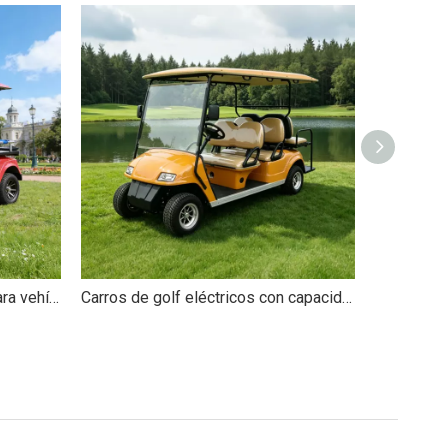
Carro de golf de ambulancia para vehículo eléctrico personalizado con cama - EG2048TB1
Carros de golf eléctricos con capacidad para 6 personas y pasajeros - EG2048KSZ