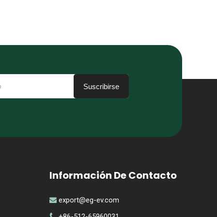
Suscribirse
Información De Contacto
export@eg-ev.com

+86-512-65960031
