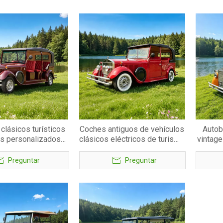
clásicos turísticos
Coches antiguos de vehículos
Autob
os personalizados
clásicos eléctricos de turismo
vintage
asajeros - EG6090K
turístico de 6 asientos -
de 11
EG6060K
trasl
Preguntar
Preguntar
parqu