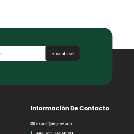
Suscribirse
Información De Contacto
export@eg-ev.com

+86-512-65960031
