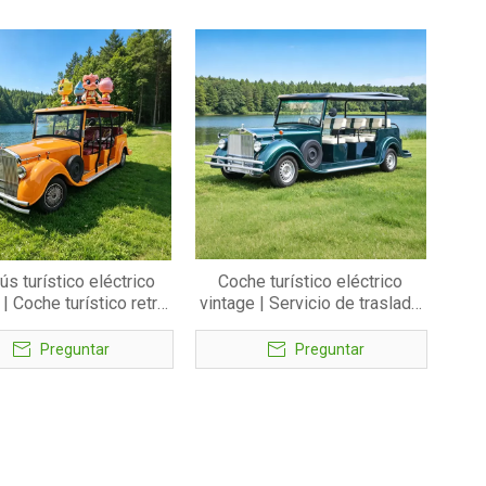
ús turístico eléctrico
Coche turístico eléctrico
 | Coche turístico retro
vintage | Servicio de traslado
 plazas | Servicio de
eléctrico clásico para
ado personalizado al
complejos turísticos y bienes
Preguntar
Preguntar
e temático - EG6120K
raíces - EG6120K