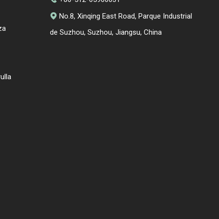
No.8, Xinqing East Road, Parque Industrial

za
de Suzhou, Suzhou, Jiangsu, China
ulla