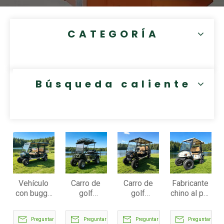
CATEGORÍA
Búsqueda caliente
Vehículo
Carro de
Carro de
Fabricante
con buggy
golf
golf
chino al por
de camión
todoterreno
utilitario
mayor de
de carga
eléctrico
todoterreno
carritos de
Preguntar
Preguntar
Preguntar
Preguntar
con carrito
de litio al
y de 4+2
golf