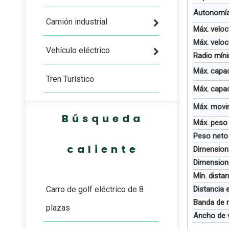
Autonomía
Camión industrial
Máx. veloc
Máx. veloc
Vehículo eléctrico
Radio míni
Máx. capa
Tren Turístico
Máx. capac
Máx. movim
Búsqueda
Máx. peso
Peso neto
caliente
Dimension
Dimension
Mín. dista
Carro de golf eléctrico de 8
Distancia 
Banda de r
plazas
Ancho de v