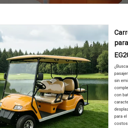
Carr
para
EG2
¿Busca 
pasaje
sin em
comple
con ba
caracte
despla
para el
costos