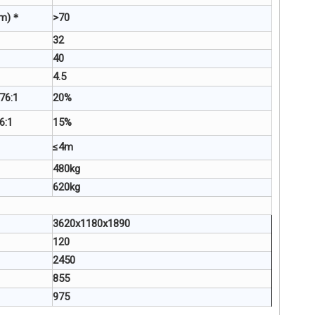
(km)＊
>70
32
40
4.5
76:1
20%
6:1
15%
≤4m
480kg
620kg
3620x1180x1890
120
2450
855
975