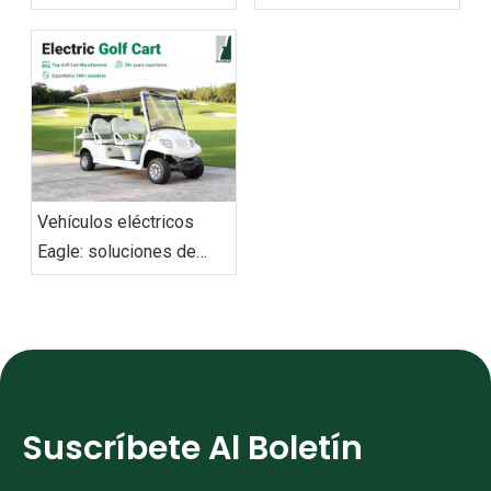
abastecimiento y
personalizados con
operaciones
capacidad de
exportación a nivel
mundial
Vehículos eléctricos
Eagle: soluciones de
movilidad ecológica para
todos los escenarios
Suscríbete Al Boletín