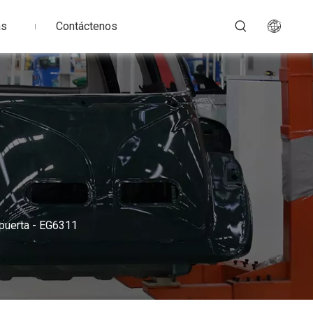
as
Contáctenos
n puerta - EG6311