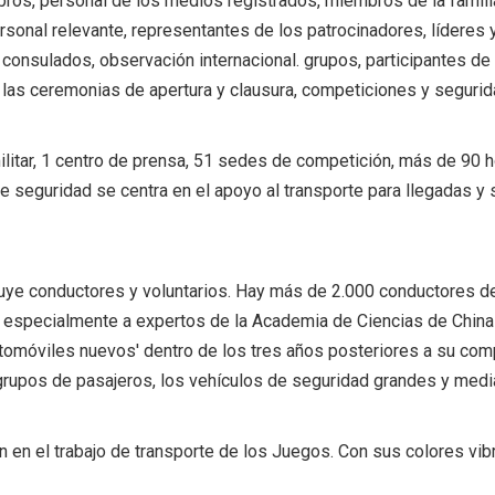
os, personal de los medios registrados, miembros de la familia
ersonal relevante, representantes de los patrocinadores, líderes
consulados, observación internacional. grupos, participantes de 
a las ceremonias de apertura y clausura, competiciones y segurid
ilitar, 1 centro de prensa, 51 sedes de competición, más de 90 h
o de seguridad se centra en el apoyo al transporte para llegadas 
cluye conductores y voluntarios. Hay más de 2.000 conductores de 
tó especialmente a expertos de la Academia de Ciencias de China
utomóviles nuevos' dentro de los tres años posteriores a su com
grupos de pasajeros, los vehículos de seguridad grandes y median
n en el trabajo de transporte de los Juegos. Con sus colores vib