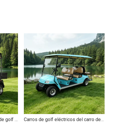
China Mini buggy todoterreno de golf eléctrico de caza de 2 plazas - EG2028HR
Carros de golf eléctricos del carro de golf de la persona del ODM del OEM 6 - EG2048KSZ