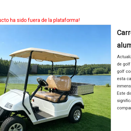
cto ha sido fuera de la plataforma!
Carr
alu
Actuali
de golf
golf co
esta ca
inmensa
Este di
signifi
compar