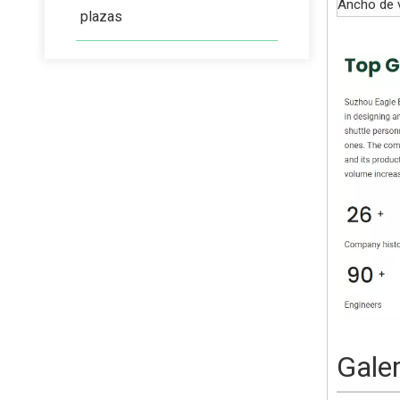
Ancho de v
plazas
Gale