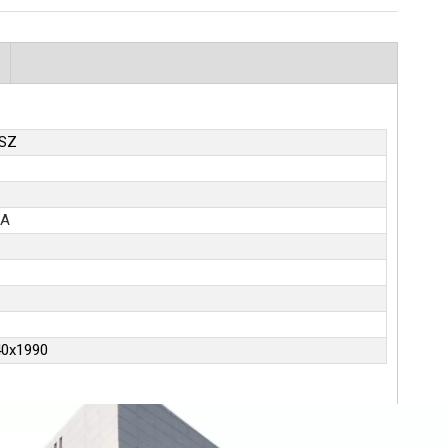
SZ
CA
40x1990