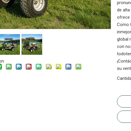
pronunc
de alta
ofrece 
Como f
inmejor
global 
con nos
todoter
on:
¡Contác
su vent
Cantida