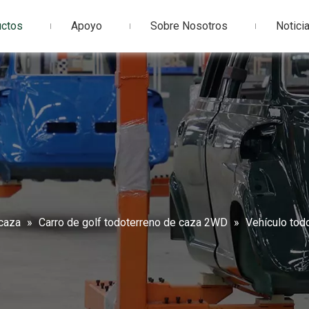
uctos
Apoyo
Sobre Nosotros
Notici
 caza
»
Carro de golf todoterreno de caza 2WD
»
Vehículo tod