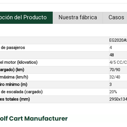
pción del Producto
Nuestra fábrica
Casos
EG2020A
 de pasajeros
4
48
el motor (kilovatios)
4/5 CC/
cargado) (km)
70/90
 máxima (km/h)
32/40
iro mínimo (m)
3
 de escalada (cargado)
20%
es totales (mm)
2950x13