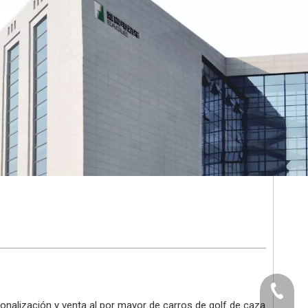
+86-512
sonalización y venta al por mayor de carros de golf de caza