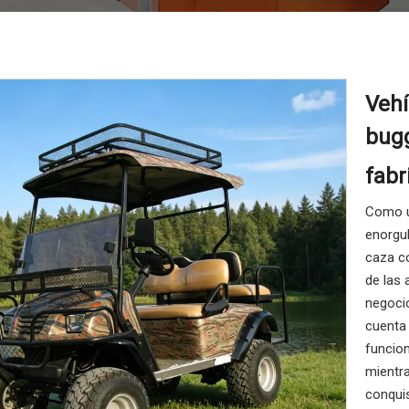
Vehí
bugg
fabr
Como un
enorgul
caza co
de las 
negoci
cuenta 
funcion
mientr
conqui