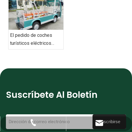
de transporte de última
generación
El pedido de coches
turísticos eléctricos
personalizados‌ de
Vietnam se envió con
éxito
Suscríbete Al Boletín
Suscribirse
+86-512-65960031
export@eg-ev.com