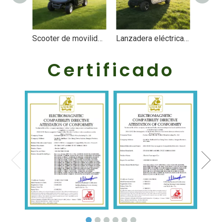
Scooter de movilidad eléctrico cerrado de 4 ruedas, mini automóvil eléctrico para adultos, fabricación en China - EG202AKR
Lanzadera eléctrica cerrada de 4 plazas | Vehículo de transporte para centros turísticos y campus - EG204AKR
Certificado