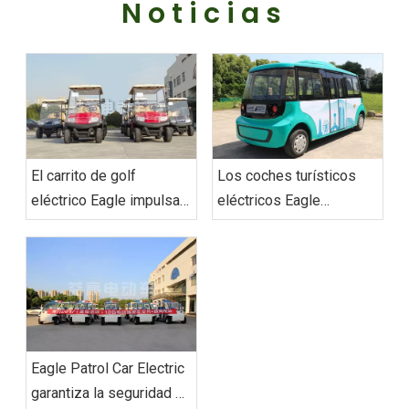
Noticias
El carrito de golf
Los coches turísticos
eléctrico Eagle impulsa
eléctricos Eagle
la flota personalizada de
redefinen la movilidad
movilidad ecológica de
urbana con soluciones
los EAU entregada con
de transporte de última
éxito
generación
‌Eagle Patrol Car Electric
garantiza la seguridad en