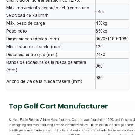
una relación de transmisión de 12,76:1
Máx. movimiento después del freno a una
≤4m
velocidad de 20 km/h
Máx. peso de carga
450kg
Peso neto
650kg
Dimensiones totales (mm)
3670*1180*1980
Mín. distancia al suelo (mm)
120
Distancia entre ejes (mm)
2430
Banda de rodadura de la rueda delantera
960
(mm)
980
Ancho de vía de la rueda trasera (mm)