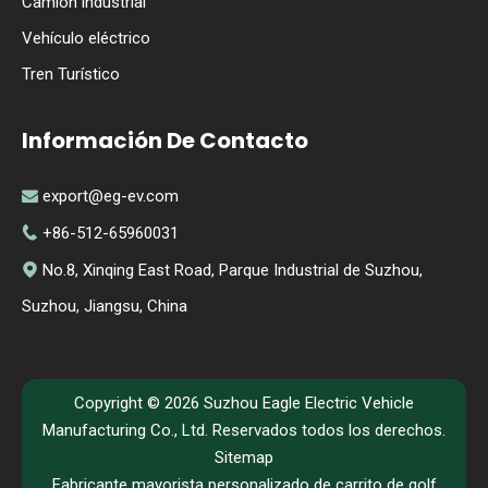
Camión industrial
Vehículo eléctrico
Tren Turístico
Información De Contacto
export@eg-ev.com

+86-512-65960031

No.8, Xinqing East Road, Parque Industrial de Suzhou,

Suzhou, Jiangsu, China
Copyright ©
2026
Suzhou Eagle Electric Vehicle
Manufacturing Co., Ltd. Reservados todos los derechos.
Sitemap
Fabricante mayorista personalizado de carrito de golf