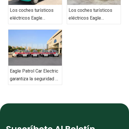
Los coches turísticos
Los coches turísticos
eléctricos Eagle
eléctricos Eagle
redefinen la movilidad
entregan un pedido en
urbana con soluciones
Vietnam
de transporte de última
generación
‌Eagle Patrol Car Electric
garantiza la seguridad en
la cumbre BRICS