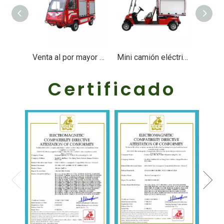
Venta al por mayor Nuevo vehículo eléctrico Ev contra incendios - EG6023F
Mini camión eléctrico personalizado con carrito de golf para comida contra incendios, 2 asientos, con caja cerrada - EG2048F
Certificado