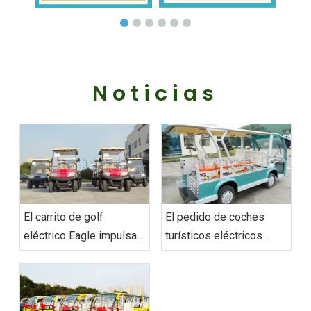
Noticias
El carrito de golf
El pedido de coches
eléctrico Eagle impulsa
turísticos eléctricos
la flota personalizada de
personalizados‌ de
movilidad ecológica de
Vietnam se envió con
los EAU entregada con
éxito
éxito