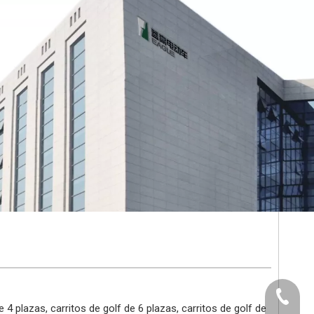
+86-512
4 plazas, carritos de golf de 6 plazas, carritos de golf de