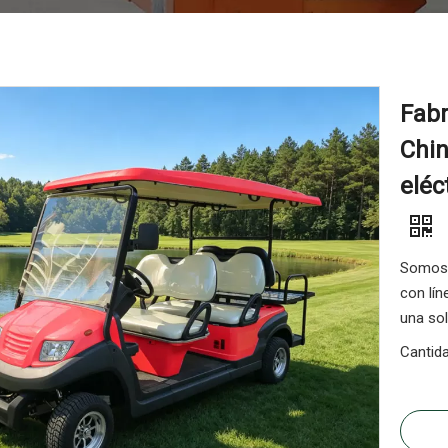
Fabr
Chin
eléc
Somos u
con lín
una sol
Cantida