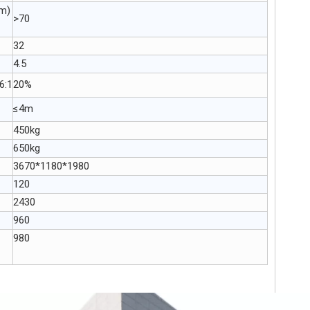
km)
>70
32
4.5
6:1
20%
≤4m
450kg
650kg
3670*1180*1980
120
2430
960
980