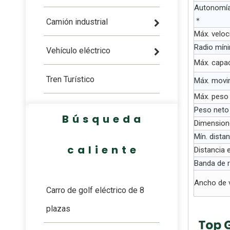
Autonomía 
＊
Camión industrial
Máx. veloc
Radio míni
Vehículo eléctrico
Máx. capac
Tren Turístico
Máx. movim
Máx. peso
Peso neto
Búsqueda
Dimension
Mín. dista
caliente
Distancia 
Banda de r
Ancho de v
Carro de golf eléctrico de 8
plazas