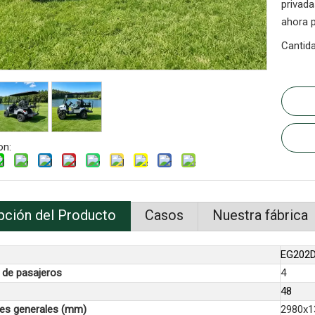
privada
ahora p
Cantida
on:
pción del Producto
Casos
Nuestra fábrica
EG202
 de pasajeros
4
48
es generales (mm)
2980x1