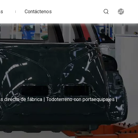
as
Contáctenos
as directo de fábrica | Todoterreno con portaequipajes |