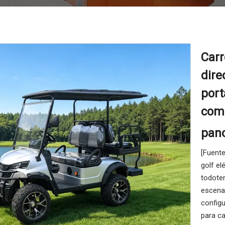
Carr
dire
port
comp
pan
[Fuente
golf el
todoter
escenar
configu
para c